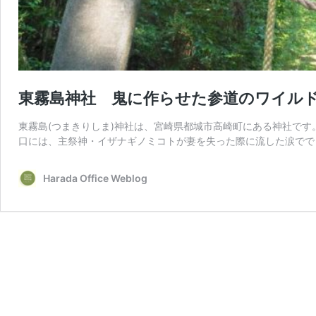
東霧島神社 鬼に作らせた参道のワイル
東霧島(つまきりしま)神社は、宮崎県都城市高崎町にある神社で
口には、主祭神・イザナギノミコトが妻を失った際に流した涙でで
Harada Office Weblog