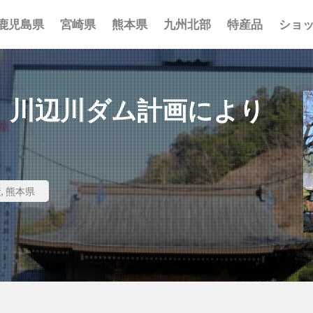
鹿児島県
宮崎県
熊本県
九州北部
特産品
ショ
事 まとめ
ポット まとめ
とめ
 まとめ
 まとめ
まとめ
一覧
覧
覧
 川辺川ダム計画により
産
,
熊本県