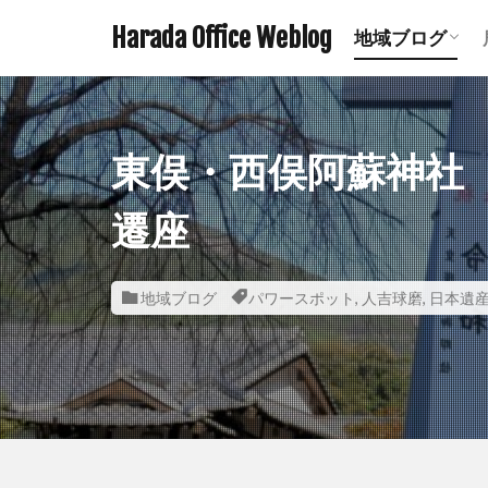
Harada Office Weblog
地域ブログ
アニメ聖地記
ミステリース
珍スポット ま
遺構探訪記事
鉄道関連記事
ダムの記事 
鹿児島の神社
宮崎の神社一
熊本の神社一
東俣・西俣阿蘇神社
遷座
地域ブログ
パワースポット
,
人吉球磨
,
日本遺