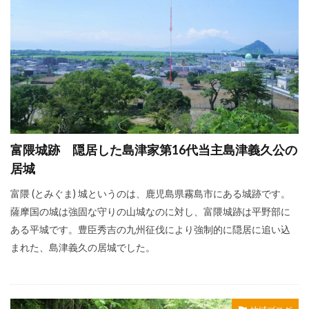
富隈城跡 隠居した島津家第16代当主島津義久公の
居城
富隈 (とみぐま) 城というのは、鹿児島県霧島市にある城跡です。
薩摩国の城は強固な守りの山城なのに対し、富隈城跡は平野部に
ある平城です。豊臣秀吉の九州征伐により強制的に隠居に追い込
まれた、島津義久の居城でした。