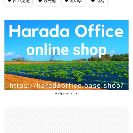
西都児湯
観光地
道の駅
遺構
wallpaper shop