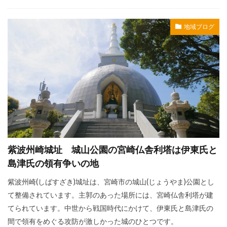
地域ブログ
紫波州崎城址 城山公園の宮崎仏舎利塔は伊東氏と
島津氏の領有争いの地
紫波州崎(しばすざき)城址は、宮崎市の城山(じょうやま)公園とし
て整備されています。主郭のあった場所には、宮崎仏舎利塔が建
てられています。中世から戦国時代にかけて、伊東氏と島津氏の
間で領有をめぐる攻防が激しかった城のひとつです。