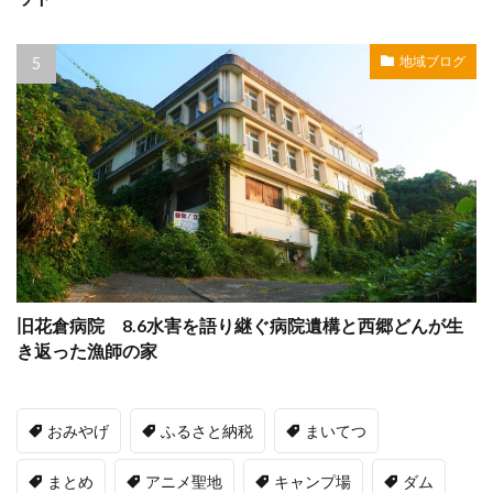
地域ブログ
旧花倉病院 8.6水害を語り継ぐ病院遺構と西郷どんが生
き返った漁師の家
おみやげ
ふるさと納税
まいてつ
まとめ
アニメ聖地
キャンプ場
ダム