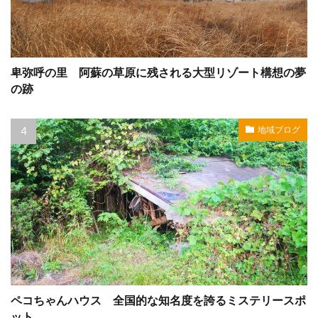
卑弥呼の里 阿蘇の草原に残される大型リゾート構想の夢
の跡
地域ブログ
ペコちゃんハウス 全国的な知名度を誇るミステリースポ
ット