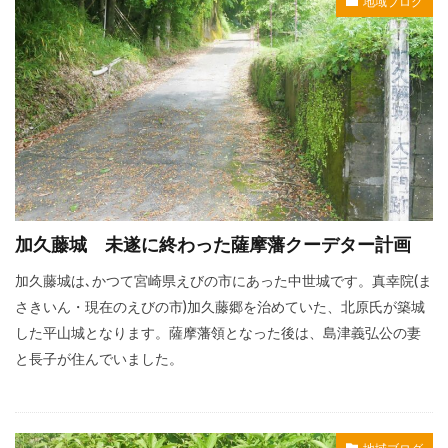
地域ブログ
加久藤城 未遂に終わった薩摩藩クーデター計画
加久藤城は､かつて宮崎県えびの市にあった中世城です。真幸院(ま
さきいん・現在のえびの市)加久藤郷を治めていた、北原氏が築城
した平山城となります。薩摩藩領となった後は、島津義弘公の妻
と長子が住んでいました。