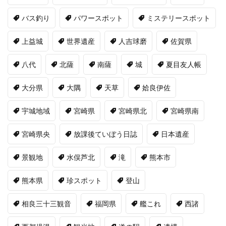
バス釣り
パワースポット
ミステリースポット
上益城
世界遺産
人吉球磨
佐賀県
八代
北薩
南薩
城
夏目友人帳
大分県
大隅
天草
姶良伊佐
宇城地域
宮崎県
宮崎県北
宮崎県南
宮崎県央
放課後ていぼう日誌
日本遺産
景観地
水俣芦北
滝
熊本市
熊本県
珍スポット
登山
相良三十三観音
福岡県
艦これ
西諸