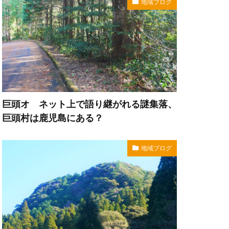
地域ブログ
巨頭オ ネット上で語り継がれる謎集落、
巨頭村は鹿児島にある？
地域ブログ