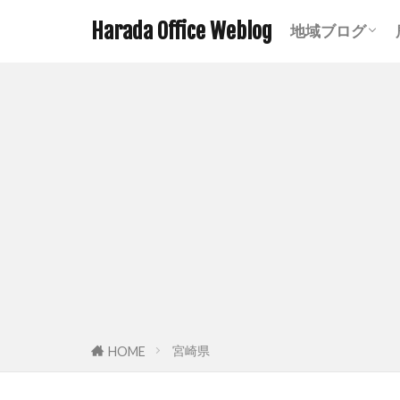
Harada Office Weblog
地域ブログ
アニメ聖地記
ミステリース
珍スポット ま
遺構探訪記事
鉄道関連記事
ダムの記事 
鹿児島の神社
宮崎の神社一
熊本の神社一
宮崎県
HOME