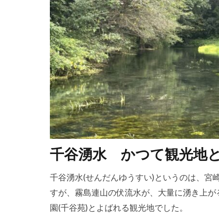
千谷湧水 かつて観光地
千谷湧水(せんだんゆうすい)というのは、
すが、霧島連山の伏流水が、大量に湧き上が
園(千谷苑)とよばれる観光地でした。