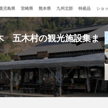
鹿児島県
宮崎県
熊本県
九州北部
特産品
ショ
事 まとめ
ポット まとめ
とめ
 まとめ
 まとめ
まとめ
一覧
覧
覧
木 五木村の観光施設集ま