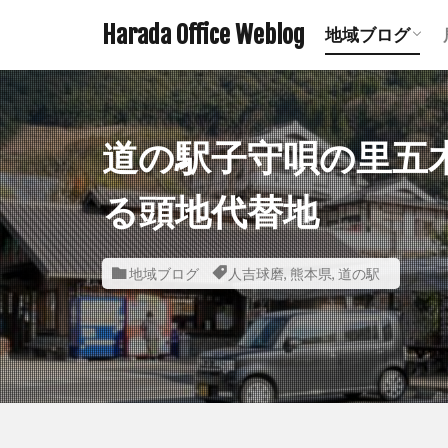
Harada Office Weblog
地域ブログ
アニメ聖地記
ミステリース
珍スポット ま
遺構探訪記事
鉄道関連記事
ダムの記事 
鹿児島の神社
宮崎の神社一
熊本の神社一
道の駅子守唄の里五
る頭地代替地
地域ブログ
人吉球磨
,
熊本県
,
道の駅