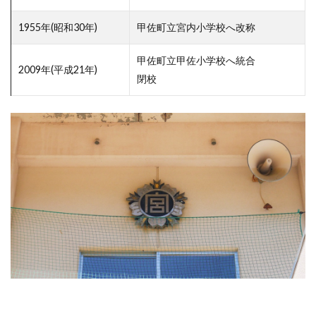
1955年(昭和30年)
甲佐町立宮内小学校へ改称
甲佐町立甲佐小学校へ統合
2009年(平成21年)
閉校