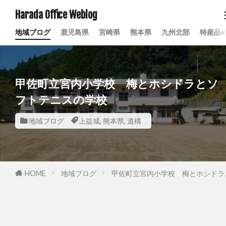
Harada Office Weblog
地域ブログ
鹿児島県
宮崎県
熊本県
九州北部
特産品
甲佐町立宮内小学校 梅とホシドラとソ
フトテニスの学校
地域ブログ
上益城
,
熊本県
,
遺構
HOME
地域ブログ
甲佐町立宮内小学校 梅とホシドラ