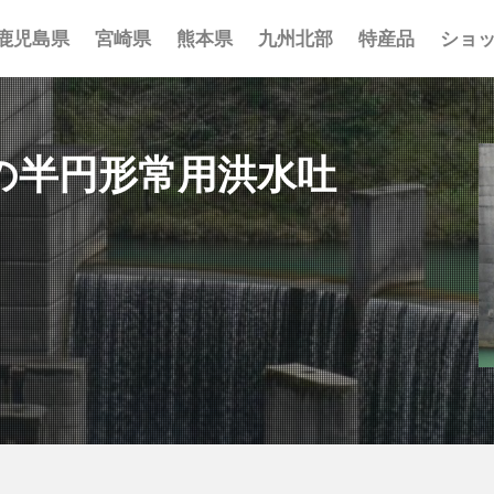
鹿児島県
宮崎県
熊本県
九州北部
特産品
ショ
事 まとめ
ポット まとめ
とめ
 まとめ
 まとめ
まとめ
一覧
覧
覧
の半円形常用洪水吐