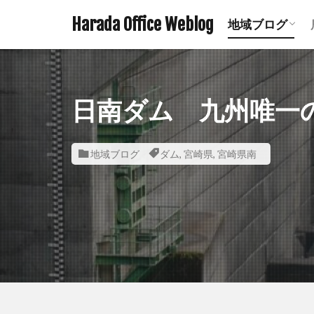
Harada Office Weblog
地域ブログ
アニメ聖地記
ミステリース
珍スポット ま
遺構探訪記事
鉄道関連記事
ダムの記事 
鹿児島の神社
宮崎の神社一
熊本の神社一
日南ダム 九州唯一
地域ブログ
ダム
,
宮崎県
,
宮崎県南