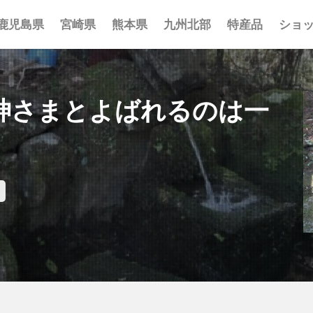
鹿児島県
宮崎県
熊本県
九州北部
特産品
ショ
事 まとめ
ポット まとめ
とめ
 まとめ
 まとめ
まとめ
一覧
覧
覧
神さまとよばれるのは一