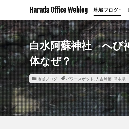
Harada Office Weblog
地域ブログ
アニメ聖地記
ミステリース
珍スポット ま
遺構探訪記事
鉄道関連記事
ダムの記事 
鹿児島の神社
宮崎の神社一
熊本の神社一
白水阿蘇神社 へび
体なぜ？
地域ブログ
パワースポット
,
人吉球磨
,
熊本県