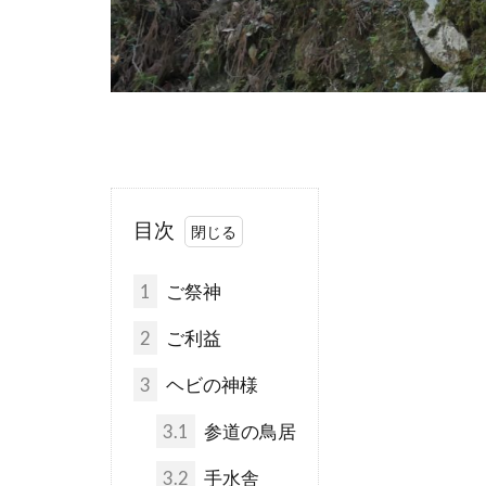
目次
1
ご祭神
2
ご利益
3
ヘビの神様
3.1
参道の鳥居
3.2
手水舎