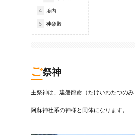
4
境内
5
神楽殿
ご
祭神
主祭神は、建磐龍命（たけいわたつのみ
阿蘇神社系の神様と同体になります。