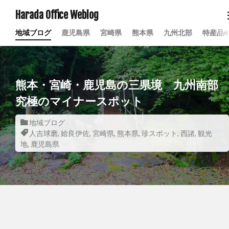
Harada Office Weblog
地域ブログ
鹿児島県
宮崎県
熊本県
九州北部
特産品
熊本・宮崎・鹿児島の三県境 九州南部
究極のマイナースポット
地域ブログ
人吉球磨
,
姶良伊佐
,
宮崎県
,
熊本県
,
珍スポット
,
西諸
,
観光
地
,
鹿児島県