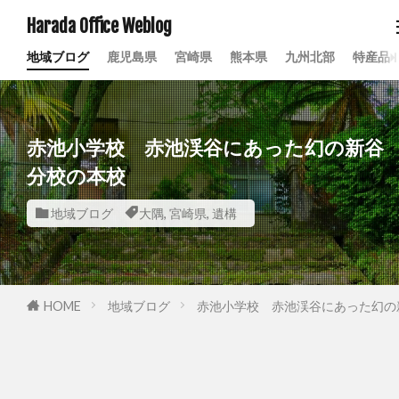
Harada Office Weblog
地域ブログ
鹿児島県
宮崎県
熊本県
九州北部
特産品
赤池小学校 赤池渓谷にあった幻の新谷
分校の本校
地域ブログ
大隅
,
宮崎県
,
遺構
HOME
地域ブログ
赤池小学校 赤池渓谷にあった幻の