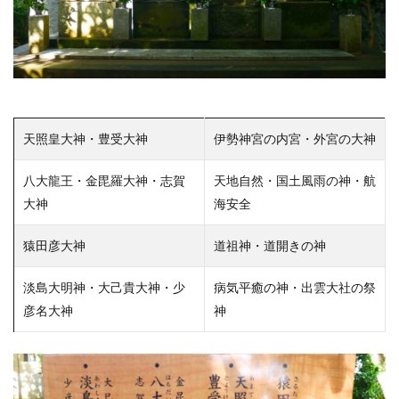
天照皇大神・豊受大神
伊勢神宮の内宮・外宮の大神
八大龍王・金毘羅大神・志賀
天地自然・国土風雨の神・航
大神
海安全
猿田彦大神
道祖神・道開きの神
淡島大明神・大己貴大神・少
病気平癒の神・出雲大社の祭
彦名大神
神