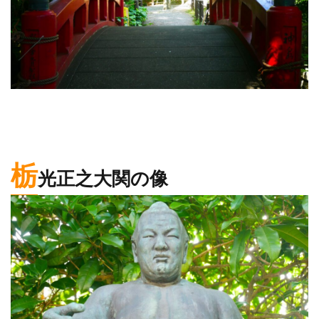
栃
光正之大関の像