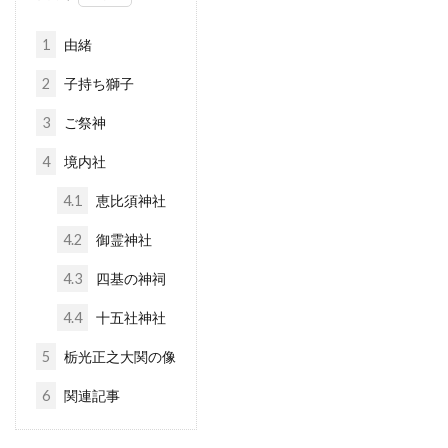
1
由緒
2
子持ち獅子
3
ご祭神
4
境内社
4.1
恵比須神社
4.2
御霊神社
4.3
四基の神祠
4.4
十五社神社
5
栃光正之大関の像
6
関連記事