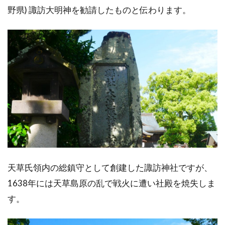
野県) 諏訪大明神を勧請したものと伝わります。
天草氏領内の総鎮守として創建した諏訪神社ですが、
1638年には天草島原の乱で戦火に遭い社殿を焼失しま
す。