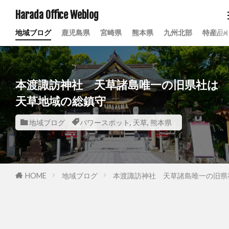
Harada Office Weblog
地域ブログ
鹿児島県
宮崎県
熊本県
九州北部
特産品
本渡諏訪神社 天草諸島唯一の旧県社は
天草地域の総鎮守
地域ブログ
パワースポット
,
天草
,
熊本県
HOME
地域ブログ
本渡諏訪神社 天草諸島唯一の旧県