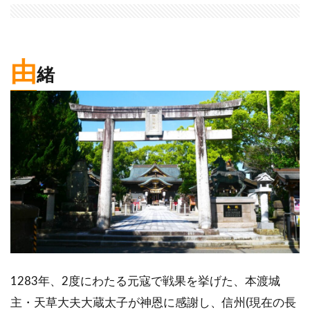
由
緒
1283年、2度にわたる元寇で戦果を挙げた、本渡城
主・天草大夫大蔵太子が神恩に感謝し、信州(現在の長