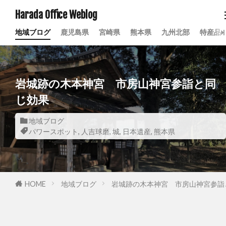
Harada Office Weblog
地域ブログ
鹿児島県
宮崎県
熊本県
九州北部
特産品
岩城跡の木本神宮 市房山神宮参詣と同
じ効果
地域ブログ
パワースポット
,
人吉球磨
,
城
,
日本遺産
,
熊本県
HOME
地域ブログ
岩城跡の木本神宮 市房山神宮参詣