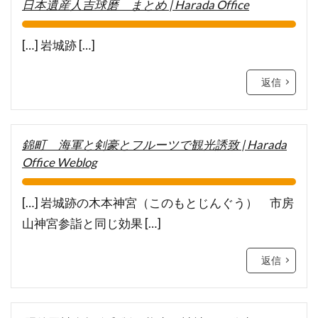
日本遺産人吉球磨 まとめ | Harada Office
[…] 岩城跡 […]
返信
錦町 海軍と剣豪とフルーツで観光誘致 | Harada
Office Weblog
[…] 岩城跡の木本神宮（このもとじんぐう） 市房
山神宮参詣と同じ効果 […]
返信