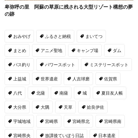
卑弥呼の里 阿蘇の草原に残される大型リゾート構想の夢
の跡
おみやげ
ふるさと納税
まいてつ
まとめ
アニメ聖地
キャンプ場
ダム
バス釣り
パワースポット
ミステリースポット
上益城
世界遺産
人吉球磨
佐賀県
八代
北薩
南薩
城
夏目友人帳
大分県
大隅
天草
姶良伊佐
宇城地域
宮崎県
宮崎県北
宮崎県南
宮崎県央
放課後ていぼう日誌
日本遺産