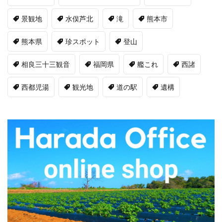
景観地
水俣芦北
滝
熊本市
熊本県
珍スポット
登山
相良三十三観音
福岡県
艦これ
西諸
西都児湯
観光地
道の駅
遺構