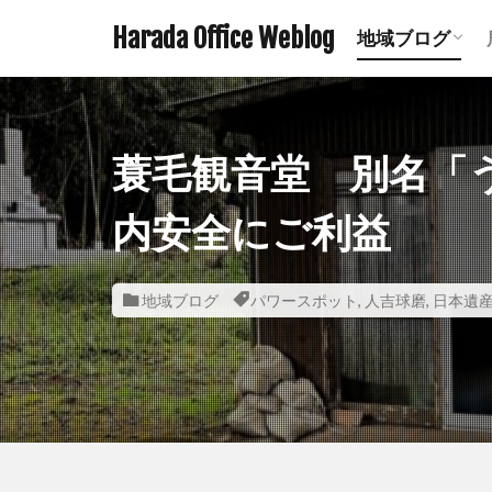
Harada Office Weblog
地域ブログ
アニメ聖地記
ミステリース
珍スポット ま
遺構探訪記事
鉄道関連記事
ダムの記事 
鹿児島の神社
宮崎の神社一
熊本の神社一
蓑毛観音堂 別名「
内安全にご利益
地域ブログ
パワースポット
,
人吉球磨
,
日本遺