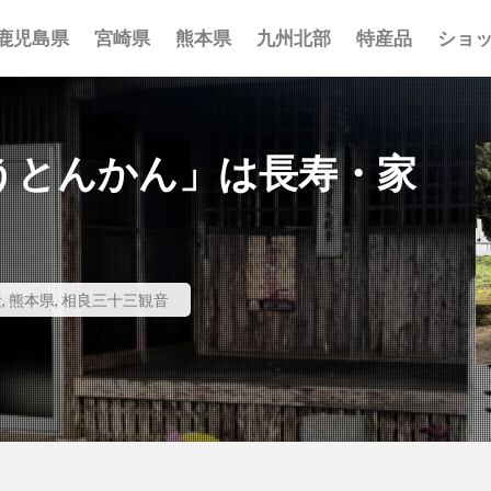
鹿児島県
宮崎県
熊本県
九州北部
特産品
ショ
事 まとめ
ポット まとめ
とめ
 まとめ
 まとめ
まとめ
一覧
覧
覧
うとんかん」は長寿・家
産
,
熊本県
,
相良三十三観音