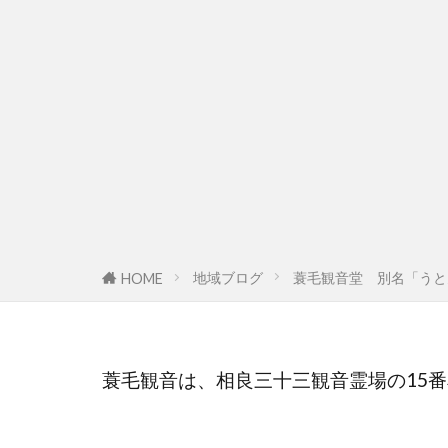
地域ブログ
蓑毛観音堂 別名「うと
HOME
蓑毛観音は、相良三十三観音霊場の15