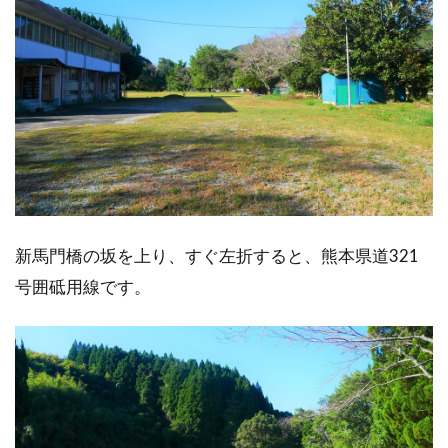
新馬門橋の坂を上り、すぐ左折すると、熊本県道321
号囲砥用線です。