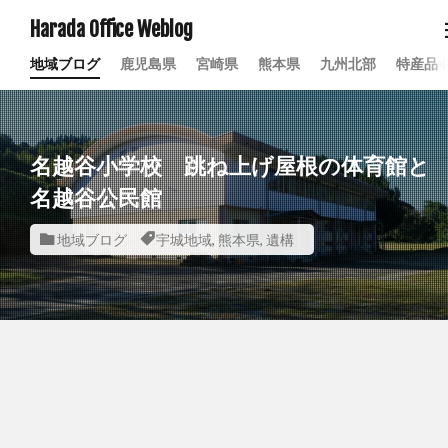
Harada Office Weblog
地域ブログ
鹿児島県
宮崎県
熊本県
九州北部
特産品
名越谷小学校 跳ね上げ屋根の体育館と
名越谷公民館
地域ブログ
宇城地域
,
熊本県
,
遺構