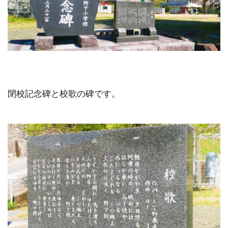
閉校記念碑と校歌の碑です。