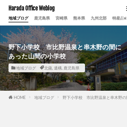
Harada Office Weblog
地域ブログ
鹿児島県
宮崎県
熊本県
九州北部
特産品
野下小学校 市比野温泉と串木野の間に
あった山間の小学校
地域ブログ
北薩
,
遺構
,
鹿児島県
HOME
地域ブログ
野下小学校 市比野温泉と串木野の