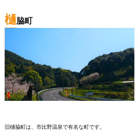
樋
脇町
旧樋脇町は、市比野温泉で有名な町です。