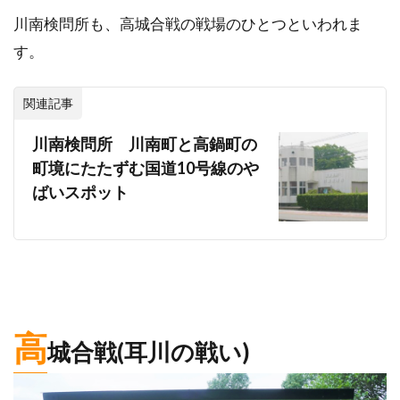
川南検問所も、高城合戦の戦場のひとつといわれま
す。
関連記事
川南検問所 川南町と高鍋町の
町境にたたずむ国道10号線のや
ばいスポット
高
城合戦(耳川の戦い)