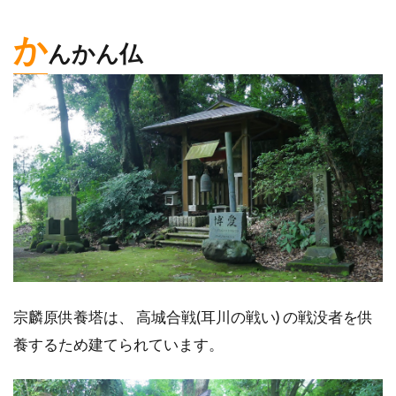
か
んかん仏
宗麟原供養塔は、 高城合戦(耳川の戦い) の戦没者を供
養するため建てられています。