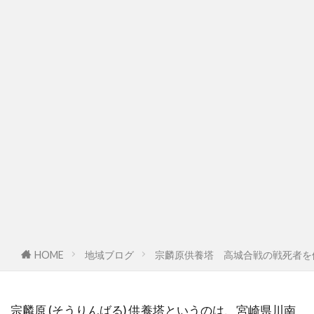
HOME
地域ブログ
宗麟原供養塔 高城合戦の戦死者を
宗麟原 (そうりんばる) 供養塔というのは、宮崎県川南