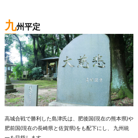
九
州平定
高城合戦で勝利した島津氏は、肥後国(現在の熊本県)や
肥前国(現在の長崎県と佐賀県)をも配下にし、 九州統
一を目指します。