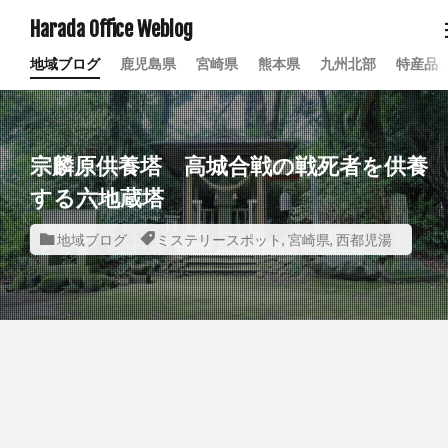
Harada Office Weblog
地域ブログ
鹿児島県
宮崎県
熊本県
九州北部
特産品
宗麟原供養塔 高城合戦の戦死者を供養
する六地蔵塔
地域ブログ
ミステリースポット
,
宮崎県
,
西都児湯