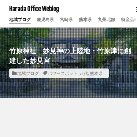
Harada Office Weblog
地域ブログ
鹿児島県
宮崎県
熊本県
九州北部
特産品
竹原神社 妙見神の上陸地・竹原津に創
建した妙見宮
地域ブログ
パワースポット
,
八代
,
熊本県