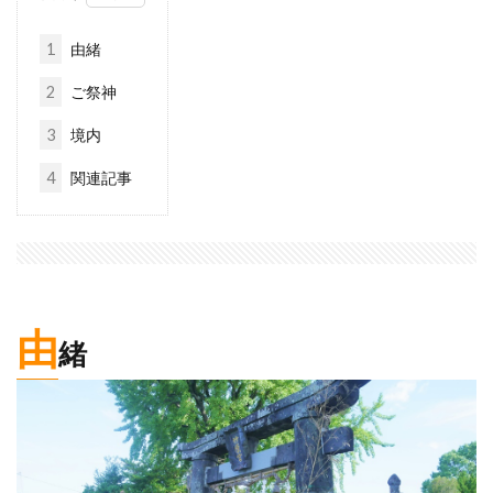
1
由緒
2
ご祭神
3
境内
4
関連記事
由
緒