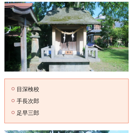
目深検校
手長次郎
足早三郎