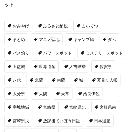
ット
おみやげ
ふるさと納税
まいてつ
まとめ
アニメ聖地
キャンプ場
ダム
バス釣り
パワースポット
ミステリースポット
上益城
世界遺産
人吉球磨
佐賀県
八代
北薩
南薩
城
夏目友人帳
大分県
大隅
天草
姶良伊佐
宇城地域
宮崎県
宮崎県北
宮崎県南
宮崎県央
放課後ていぼう日誌
日本遺産