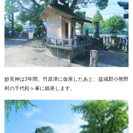
妙見神は3年間、竹原津に仮座したあと、益城郡小熊野
村の千代松ヶ峯に鎮座します。