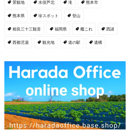
景観地
水俣芦北
滝
熊本市
熊本県
珍スポット
登山
相良三十三観音
福岡県
艦これ
西諸
西都児湯
観光地
道の駅
遺構