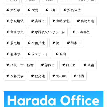
大分県
大隅
天草
姶良伊佐
宇城地域
宮崎県
宮崎県北
宮崎県南
宮崎県央
放課後ていぼう日誌
日本遺産
景観地
水俣芦北
滝
熊本市
熊本県
珍スポット
登山
相良三十三観音
福岡県
艦これ
西諸
西都児湯
観光地
道の駅
遺構