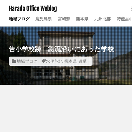
Harada Office Weblog
地域ブログ
鹿児島県
宮崎県
熊本県
九州北部
特産品
告小学校跡 急流沿いにあった学校
地域ブログ
水俣芦北
,
熊本県
,
遺構