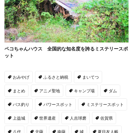
ペコちゃんハウス 全国的な知名度を誇るミステリースポ
ット
おみやげ
ふるさと納税
まいてつ
まとめ
アニメ聖地
キャンプ場
ダム
バス釣り
パワースポット
ミステリースポット
上益城
世界遺産
人吉球磨
佐賀県
八代
北薩
南薩
城
夏目友人帳