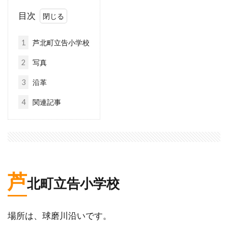
目次
1
芦北町立告小学校
2
写真
3
沿革
4
関連記事
芦
北町立告小学校
場所は、球磨川沿いです。