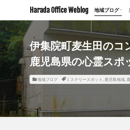
Harada Office Weblog
地域ブログ
アニメ聖地記
ミステリース
珍スポット ま
遺構探訪記事
鉄道関連記事
ダムの記事 
鹿児島の神社
宮崎の神社一
熊本の神社一
伊集院町麦生田のコ
鹿児島県の心霊スポ
地域ブログ
ミステリースポット
,
鹿児島地域
,