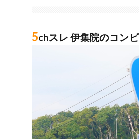
5
chスレ 伊集院のコン