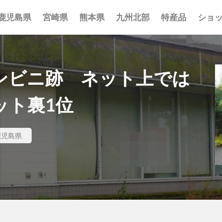
鹿児島県
宮崎県
熊本県
九州北部
特産品
ショ
事 まとめ
ポット まとめ
とめ
 まとめ
 まとめ
まとめ
一覧
覧
覧
ンビニ跡 ネット上では
ット裏1位
鹿児島県