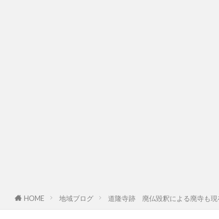
HOME
地域ブログ
道隆寺跡 廃仏毀釈による廃寺も現