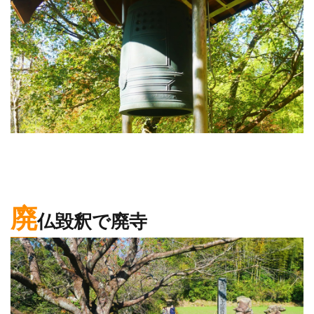
廃
仏毀釈で廃寺