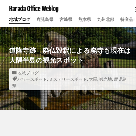
Harada Office Weblog
地域ブログ
鹿児島県
宮崎県
熊本県
九州北部
特産品
道隆寺跡 廃仏毀釈による廃寺も現在は
大隅半島の観光スポット
地域ブログ
パワースポット
,
ミステリースポット
,
大隅
,
観光地
,
鹿児島
県