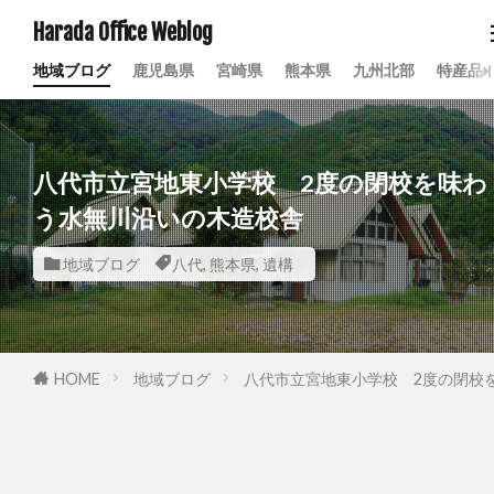
Harada Office Weblog
地域ブログ
鹿児島県
宮崎県
熊本県
九州北部
特産品
八代市立宮地東小学校 2度の閉校を味わ
う水無川沿いの木造校舎
地域ブログ
八代
,
熊本県
,
遺構
HOME
地域ブログ
八代市立宮地東小学校 2度の閉校