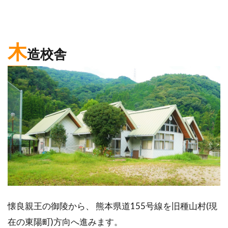
木
造校舎
懐良親王の御陵から、 熊本県道155号線を旧種山村(現
在の東陽町)方向へ進みます。