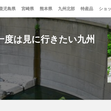
鹿児島県
宮崎県
熊本県
九州北部
特産品
ショ
事 まとめ
ポット まとめ
とめ
 まとめ
 まとめ
まとめ
一覧
覧
覧
一度は見に行きたい九州