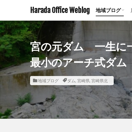
Harada Office Weblog
地域ブログ
アニメ聖地記
ミステリース
珍スポット ま
遺構探訪記事
鉄道関連記事
ダムの記事 
鹿児島の神社
宮崎の神社一
熊本の神社一
宮の元ダム 一生に
最小のアーチ式ダム
地域ブログ
ダム
,
宮崎県
,
宮崎県北