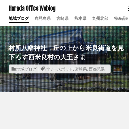
Harada Office Weblog
地域ブログ
鹿児島県
宮崎県
熊本県
九州北部
特産品
村所八幡神社 丘の上から米良街道を見
下ろす西米良村の大王さま
地域ブログ
パワースポット
,
宮崎県
,
西都児湯