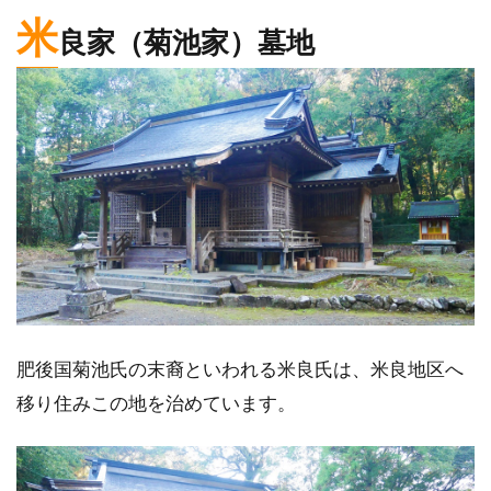
米
良家（菊池家）墓地
肥後国菊池氏の末裔といわれる米良氏は、米良地区へ
移り住みこの地を治めています。