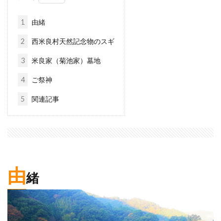
1
由緒
2
西米良村天然記念物のスギ
3
米良家（菊池家）墓地
4
ご祭神
5
関連記事
由
緒