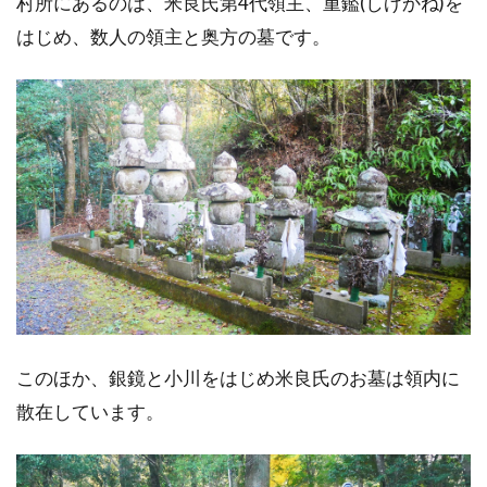
村所にあるのは、米良氏第4代領主、重鑑(しげかね)を
はじめ、数人の領主と奥方の墓です。
このほか、銀鏡と小川をはじめ米良氏のお墓は領内に
散在しています。