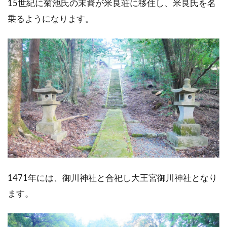
15世紀に菊池氏の末裔が米良荘に移住し、米良氏を名
乗るようになります。
1471年には、御川神社と合祀し大王宮御川神社となり
ます。