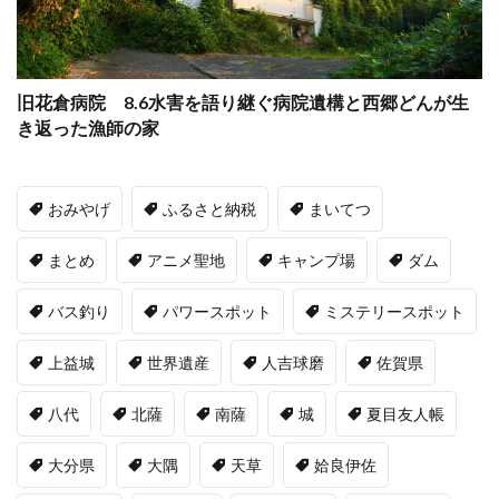
旧花倉病院 8.6水害を語り継ぐ病院遺構と西郷どんが生
き返った漁師の家
おみやげ
ふるさと納税
まいてつ
まとめ
アニメ聖地
キャンプ場
ダム
バス釣り
パワースポット
ミステリースポット
上益城
世界遺産
人吉球磨
佐賀県
八代
北薩
南薩
城
夏目友人帳
大分県
大隅
天草
姶良伊佐