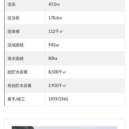
堤高
47.0ｍ
堤頂長
178.6ｍ
堤体積
112千㎥
流域面積
941㎢
湛水面積
80ha
総貯水容量
8,500千㎥
有効貯水容量
2,950千㎥
着手/竣工
1959/1961