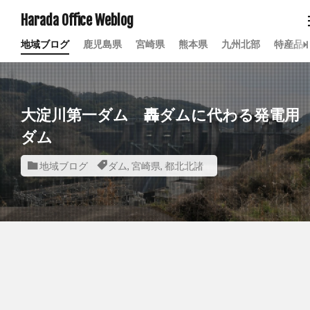
Harada Office Weblog
地域ブログ
鹿児島県
宮崎県
熊本県
九州北部
特産品
大淀川第一ダム 轟ダムに代わる発電用
ダム
地域ブログ
ダム
,
宮崎県
,
都北北諸