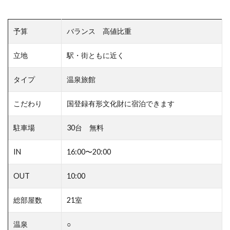
予算
バランス 高値比重
立地
駅・街ともに近く
タイプ
温泉旅館
こだわり
国登録有形文化財に宿泊できます
駐車場
30台 無料
IN
16:00〜20:00
OUT
10:00
総部屋数
21室
温泉
○