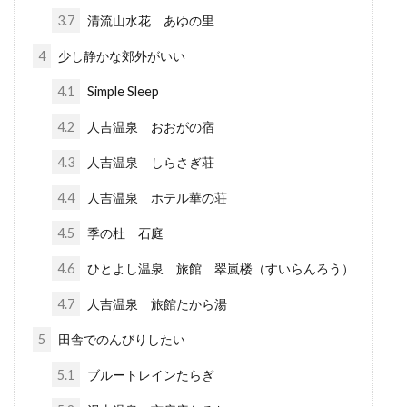
3.7
清流山水花 あゆの里
4
少し静かな郊外がいい
4.1
Simple Sleep
4.2
人吉温泉 おおがの宿
4.3
人吉温泉 しらさぎ荘
4.4
人吉温泉 ホテル華の荘
4.5
季の杜 石庭
4.6
ひとよし温泉 旅館 翠嵐楼（すいらんろう）
4.7
人吉温泉 旅館たから湯
5
田舎でのんびりしたい
5.1
ブルートレインたらぎ