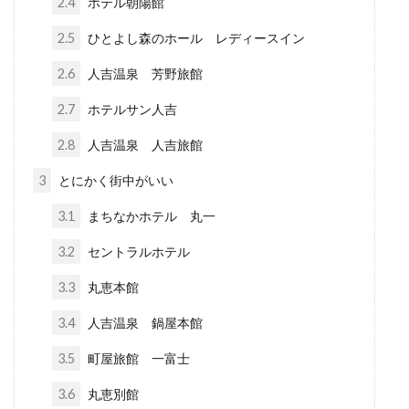
2.4
ホテル朝陽館
2.5
ひとよし森のホール レディースイン
2.6
人吉温泉 芳野旅館
2.7
ホテルサン人吉
2.8
人吉温泉 人吉旅館
3
とにかく街中がいい
3.1
まちなかホテル 丸一
3.2
セントラルホテル
3.3
丸恵本館
3.4
人吉温泉 鍋屋本館
3.5
町屋旅館 一富士
3.6
丸恵別館