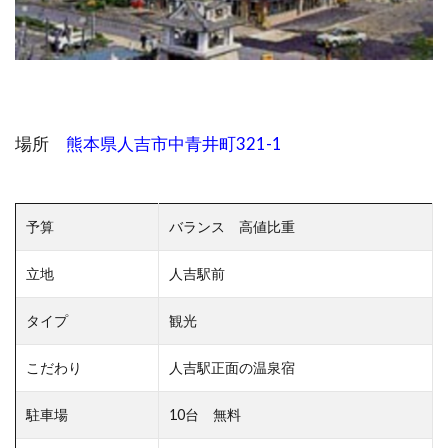
場所
熊本県人吉市中青井町321-1
予算
バランス 高値比重
立地
人吉駅前
タイプ
観光
こだわり
人吉駅正面の温泉宿
駐車場
10台 無料