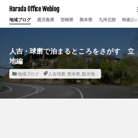
Harada Office Weblog
地域ブログ
鹿児島県
宮崎県
熊本県
九州北部
特産品
人吉・球磨で泊まるところをさがす 立
地編
地域ブログ
人吉球磨
,
熊本県
,
観光地