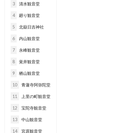
3
清水観音堂
4
廻り観音堂
5
北嶽日吉神社
6
内山観音堂
7
永峰観音堂
8
覚井観音堂
9
栖山観音堂
10
青蓮寺阿弥陀堂
11
上里の町観音堂
12
宝陀寺観音堂
13
中山観音堂
14
宮原観音堂