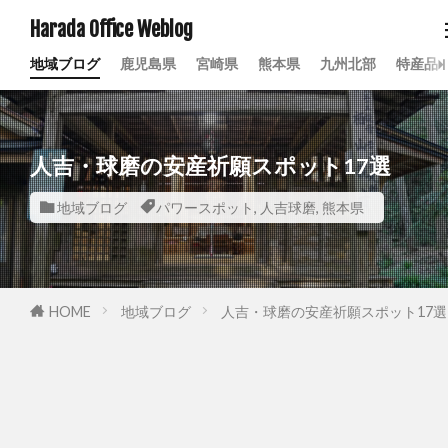
Harada Office Weblog
地域ブログ
鹿児島県
宮崎県
熊本県
九州北部
特産品
人吉・球磨の安産祈願スポット17選
地域ブログ
パワースポット
,
人吉球磨
,
熊本県
HOME
地域ブログ
人吉・球磨の安産祈願スポット17選