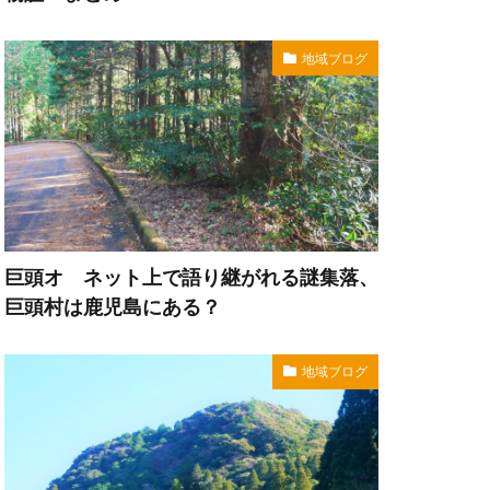
地域ブログ
巨頭オ ネット上で語り継がれる謎集落、
巨頭村は鹿児島にある？
地域ブログ