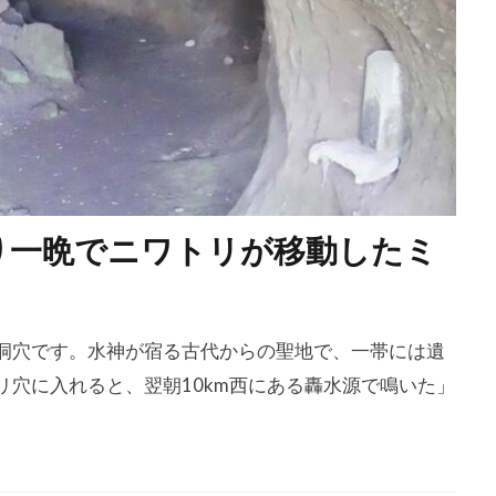
り一晩でニワトリが移動したミ
洞穴です。水神が宿る古代からの聖地で、一帯には遺
穴に入れると、翌朝10km西にある轟水源で鳴いた」