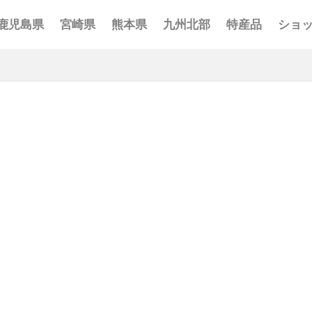
鹿児島県
宮崎県
熊本県
九州北部
特産品
ショ
事 まとめ
ポット まとめ
とめ
 まとめ
 まとめ
まとめ
一覧
覧
覧