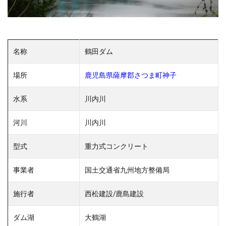
名称
鶴田ダム
場所
鹿児島県薩摩郡さつま町神子
水系
川内川
河川
川内川
型式
重力式コンクリート
事業者
国土交通省九州地方整備局
施行者
西松建設/鹿島建設
ダム湖
大鶴湖