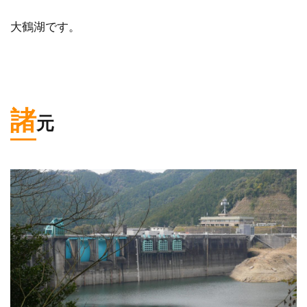
大鶴湖です。
諸
元