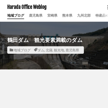
Harada Office Weblog
地域ブログ
鹿児島県
宮崎県
熊本県
九州北部
特産品
鶴田ダム 観光要素満載のダム
地域ブログ
ダム
,
北薩
,
観光地
,
鹿児島県