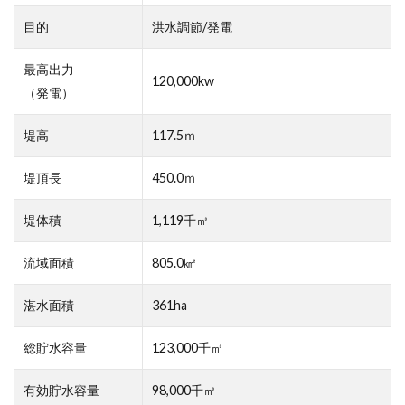
目的
洪水調節/発電
最高出力
120,000kw
（発電）
堤高
117.5ｍ
堤頂長
450.0ｍ
堤体積
1,119千㎥
流域面積
805.0㎢
湛水面積
361ha
総貯水容量
123,000千㎥
有効貯水容量
98,000千㎥