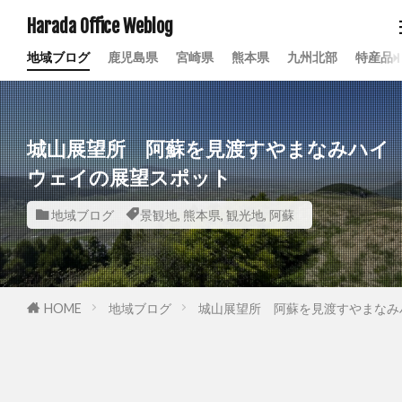
Harada Office Weblog
地域ブログ
鹿児島県
宮崎県
熊本県
九州北部
特産品
城山展望所 阿蘇を見渡すやまなみハイ
ウェイの展望スポット
地域ブログ
景観地
,
熊本県
,
観光地
,
阿蘇
HOME
地域ブログ
城山展望所 阿蘇を見渡すやまなみ