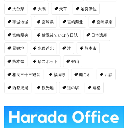
大分県
大隅
天草
姶良伊佐
宇城地域
宮崎県
宮崎県北
宮崎県南
宮崎県央
放課後ていぼう日誌
日本遺産
景観地
水俣芦北
滝
熊本市
熊本県
珍スポット
登山
相良三十三観音
福岡県
艦これ
西諸
西都児湯
観光地
道の駅
遺構