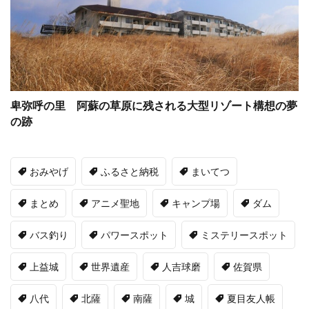
卑弥呼の里 阿蘇の草原に残される大型リゾート構想の夢
の跡
おみやげ
ふるさと納税
まいてつ
まとめ
アニメ聖地
キャンプ場
ダム
バス釣り
パワースポット
ミステリースポット
上益城
世界遺産
人吉球磨
佐賀県
八代
北薩
南薩
城
夏目友人帳