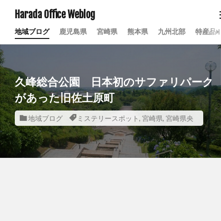
Harada Office Weblog
地域ブログ
鹿児島県
宮崎県
熊本県
九州北部
特産品
久峰総合公園 日本初のサファリパーク
があった旧佐土原町
地域ブログ
ミステリースポット
,
宮崎県
,
宮崎県央