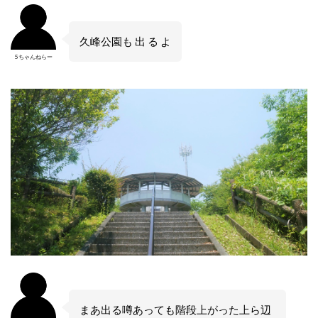
久峰公園も 出 る よ
5ちゃんねらー
まあ出る噂あっても階段上がった上ら辺