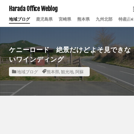
Harada Office Weblog
地域ブログ
鹿児島県
宮崎県
熊本県
九州北部
特産品
ケニーロード 絶景だけどよそ見できな
いワインディング
地域ブログ
熊本県
,
観光地
,
阿蘇