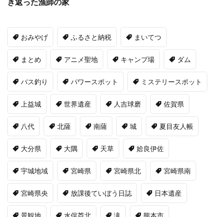
き返った漁師の家
おみやげ
ふるさと納税
まいてつ
まとめ
アニメ聖地
キャンプ場
ダム
バス釣り
パワースポット
ミステリースポット
上益城
世界遺産
人吉球磨
佐賀県
八代
北薩
南薩
城
夏目友人帳
大分県
大隅
天草
姶良伊佐
宇城地域
宮崎県
宮崎県北
宮崎県南
宮崎県央
放課後ていぼう日誌
日本遺産
景観地
水俣芦北
滝
熊本市