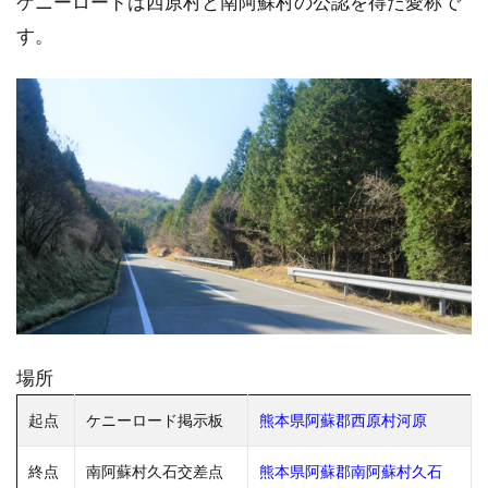
ケニーロードは西原村と南阿蘇村の公認を得た愛称で
す。
場所
起点
ケニーロード掲示板
熊本県阿蘇郡西原村河原
終点
南阿蘇村久石交差点
熊本県阿蘇郡南阿蘇村久石