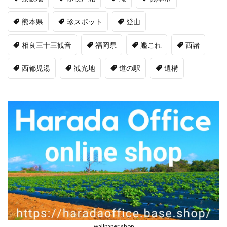
熊本県
珍スポット
登山
相良三十三観音
福岡県
艦これ
西諸
西都児湯
観光地
道の駅
遺構
wallpaper shop