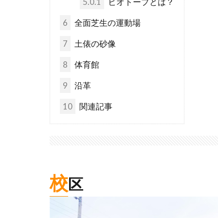
5.0.1
ビオトープとは？
6
全面芝生の運動場
7
土俵の砂像
8
体育館
9
沿革
10
関連記事
校
区