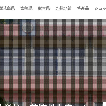
鹿児島県
宮崎県
熊本県
九州北部
特産品
ショ
事 まとめ
ポット まとめ
とめ
 まとめ
 まとめ
まとめ
一覧
覧
覧