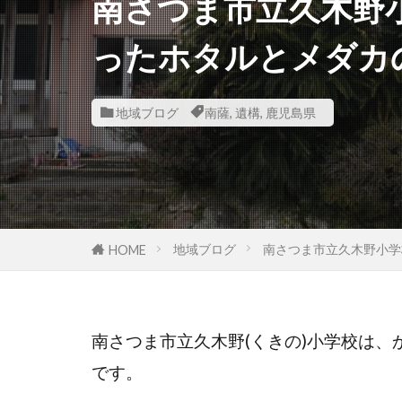
南さつま市立久木野
ったホタルとメダカ
地域ブログ
南薩
,
遺構
,
鹿児島県
地域ブログ
南さつま市立久木野小学
HOME
南さつま市立久木野(くきの)小学校は
です。