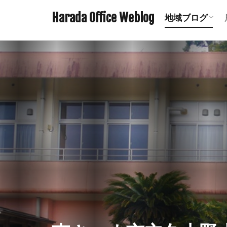
Harada Office Weblog
地域ブログ
アニメ聖地記
ミステリース
珍スポット ま
遺構探訪記事
鉄道関連記事
ダムの記事 
鹿児島の神社
宮崎の神社一
熊本の神社一