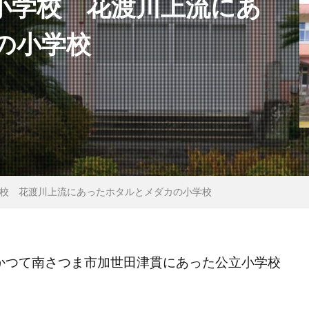
小学校 花渡川上流にあ
の小学校
校 花渡川上流にあったホタルとメダカの小学校
、かつて南さつま市加世田津貫にあった公立小学校