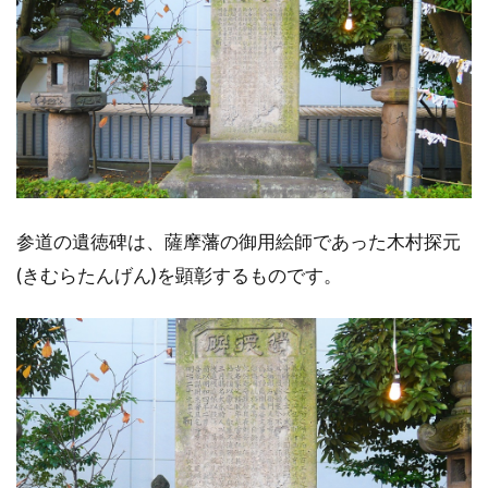
参道の遺徳碑は、薩摩藩の御用絵師であった木村探元
(きむらたんげん)を顕彰するものです。