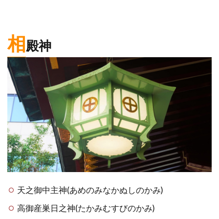
相
殿神
天之御中主神(あめのみなかぬしのかみ)
高御産巣日之神(たかみむすびのかみ)