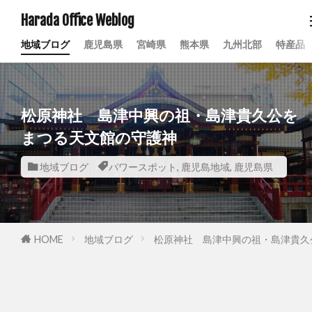
Harada Office Weblog
地域ブログ
鹿児島県
宮崎県
熊本県
九州北部
特産品
松原神社 島津中興の祖・島津貴久公を
まつる天文館の守護神
地域ブログ
パワースポット
,
鹿児島地域
,
鹿児島県
HOME
地域ブログ
松原神社 島津中興の祖・島津貴久