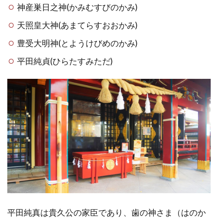
神産巣日之神(かみむすびのかみ)
天照皇大神(あまてらすおおかみ)
豊受大明神(とようけびめのかみ)
平田純貞(ひらたすみただ)
平田純真は貴久公の家臣であり、歯の神さま（はのか