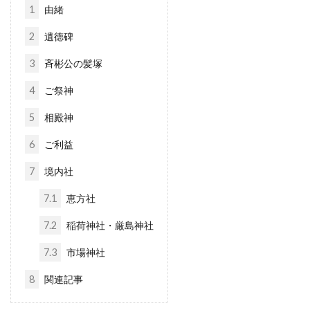
1
由緒
2
遺徳碑
3
斉彬公の髪塚
4
ご祭神
5
相殿神
6
ご利益
7
境内社
7.1
恵方社
7.2
稲荷神社・厳島神社
7.3
市場神社
8
関連記事