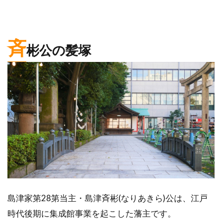
斉
彬公の髪塚
島津家第28第当主・島津斉彬(なりあきら)公は、江戸
時代後期に集成館事業を起こした藩主です。