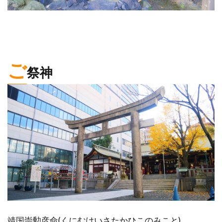
ご
祭神
靖国崇勲彦命(くにむけいさたかひこのみこと)