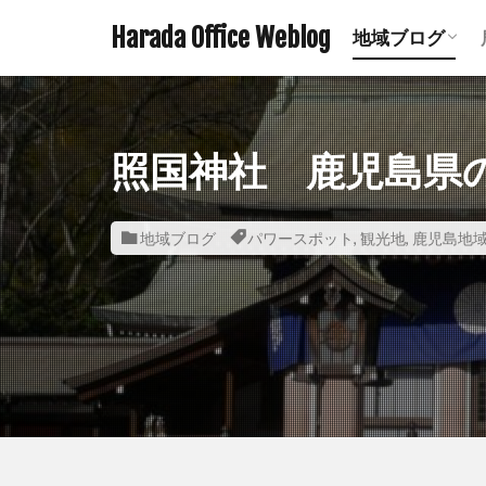
Harada Office Weblog
地域ブログ
アニメ聖地記
ミステリース
珍スポット ま
遺構探訪記事
鉄道関連記事
ダムの記事 
鹿児島の神社
宮崎の神社一
熊本の神社一
照国神社 鹿児島県
地域ブログ
パワースポット
,
観光地
,
鹿児島地