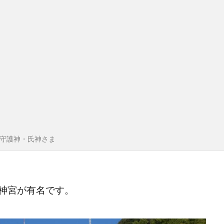
守護神・氏神さま
神宮が有名です。