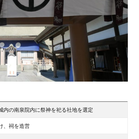
城内の南泉院内に祭神を祀る社地を選定
け、祠を造営