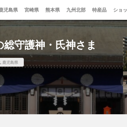
鹿児島県
宮崎県
熊本県
九州北部
特産品
ショ
事 まとめ
ポット まとめ
とめ
 まとめ
 まとめ
まとめ
一覧
覧
覧
の総守護神・氏神さま
域
,
鹿児島県