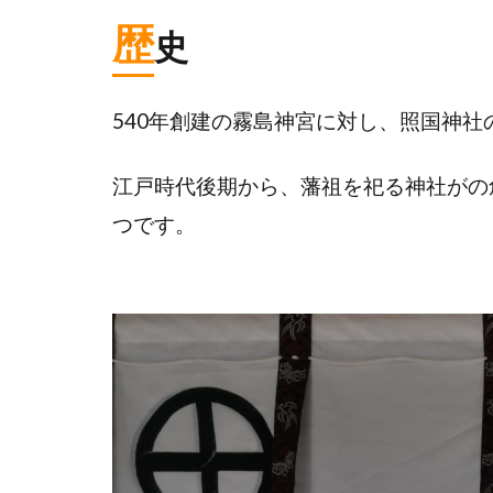
歴
史
540年創建の霧島神宮に対し、照国神社
江戸時代後期から、藩祖を祀る神社がの
つです。