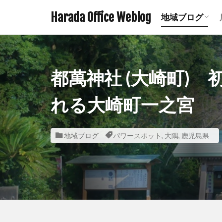
Harada Office Weblog
地域ブログ
アニメ聖地記
ミステリース
珍スポット ま
遺構探訪記事
鉄道関連記事
ダムの記事 
鹿児島の神社
宮崎の神社一
熊本の神社一
都萬神社 (大崎町)
れる大崎町一之宮
地域ブログ
パワースポット
,
大隅
,
鹿児島県