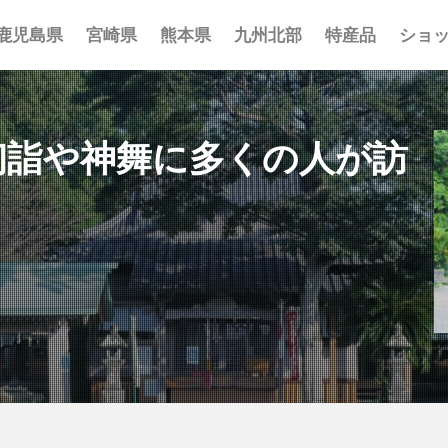
鹿児島県
宮崎県
熊本県
九州北部
特産品
ショ
事 まとめ
ポット まとめ
とめ
 まとめ
 まとめ
まとめ
一覧
覧
覧
 初詣や神舞に多くの人が訪