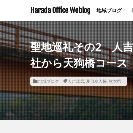
Harada Office Weblog
地域ブログ
アニメ聖地記
ミステリース
珍スポット ま
遺構探訪記事
鉄道関連記事
ダムの記事 
鹿児島の神社
宮崎の神社一
熊本の神社一
聖地巡礼その2 人
社から天狗橋コース
地域ブログ
人吉球磨
,
夏目友人帳
,
熊本県