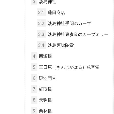
3
淡島神社
3.1
藤田商店
3.2
淡島神社手間のカーブ
3.3
淡島神社裏参道のカーブミラー
3.4
淡島阿弥陀堂
4
西瀬橋
5
三日原（さんじがはる）観音堂
6
毘沙門堂
7
紅取橋
8
天狗橋
9
栗林橋