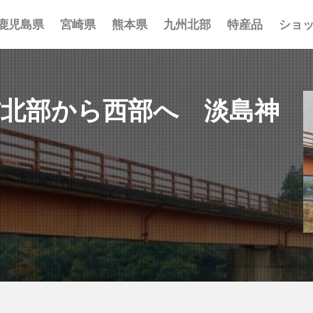
鹿児島県
宮崎県
熊本県
九州北部
特産品
ショ
事 まとめ
ポット まとめ
とめ
 まとめ
 まとめ
まとめ
一覧
覧
覧
吉北部から西部へ 淡島神