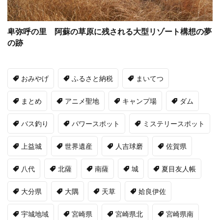
卑弥呼の里 阿蘇の草原に残される大型リゾート構想の夢
の跡
おみやげ
ふるさと納税
まいてつ
まとめ
アニメ聖地
キャンプ場
ダム
バス釣り
パワースポット
ミステリースポット
上益城
世界遺産
人吉球磨
佐賀県
八代
北薩
南薩
城
夏目友人帳
大分県
大隅
天草
姶良伊佐
宇城地域
宮崎県
宮崎県北
宮崎県南