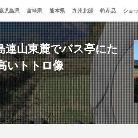
鹿児島県
宮崎県
熊本県
九州北部
特産品
ショ
事 まとめ
ポット まとめ
とめ
 まとめ
 まとめ
まとめ
一覧
覧
覧
島連山東麓でバス亭にた
高いトトロ像