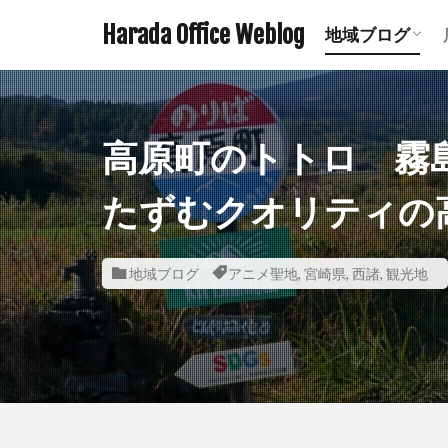
Harada Office Weblog
地域ブログ
アニメ聖地記
ミステリース
珍スポット ま
遺構探訪記事
鉄道関連記事
ダムの記事 
鹿児島の神社
宮崎の神社一
熊本の神社一
高原町のトトロ 霧
たずむクオリティの
地域ブログ
アニメ聖地
,
宮崎県
,
西諸
,
観光地