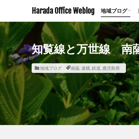
Harada Office Weblog
地域ブログ
アニメ聖地記
ミステリース
珍スポット ま
遺構探訪記事
鉄道関連記事
ダムの記事 
鹿児島の神社
宮崎の神社一
熊本の神社一
知覧線と万世線 南
地域ブログ
南薩
,
遺構
,
鉄道
,
鹿児島県