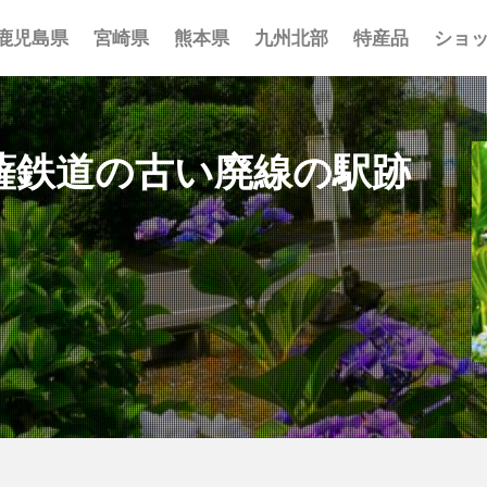
鹿児島県
宮崎県
熊本県
九州北部
特産品
ショ
事 まとめ
ポット まとめ
とめ
 まとめ
 まとめ
まとめ
一覧
覧
覧
薩鉄道の古い廃線の駅跡