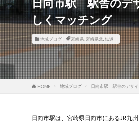
日向市駅 駅舎のデ
しくマッチング
地域ブログ
宮崎県
,
宮崎県北
,
鉄道
地域ブログ
日向市駅 駅舎のデザイ
HOME
日向市駅は、宮崎県日向市にあるJR九