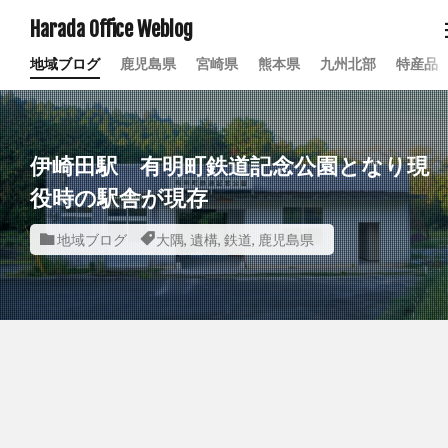
Harada Office Weblog
地域ブログ
鹿児島県
宮崎県
熊本県
九州北部
特産品
伊崎田駅 有明町鉄道記念公園となり現
役時の駅舎が現存
地域ブログ
大隅
,
遺構
,
鉄道
,
鹿児島県