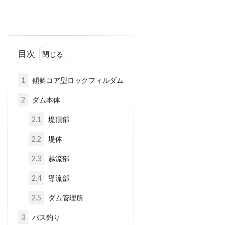
目次
1
傾斜コア型ロックフィルダム
2
ダム本体
2.1
堤頂部
2.2
堤体
2.3
越流部
2.4
導流部
2.5
ダム管理所
3
バス釣り