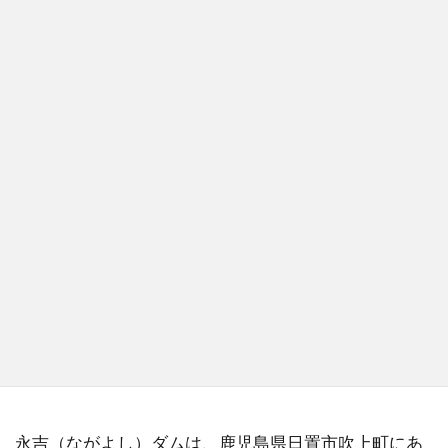
永吉（ながよし）ダムは、鹿児島県日置市吹上町にあ