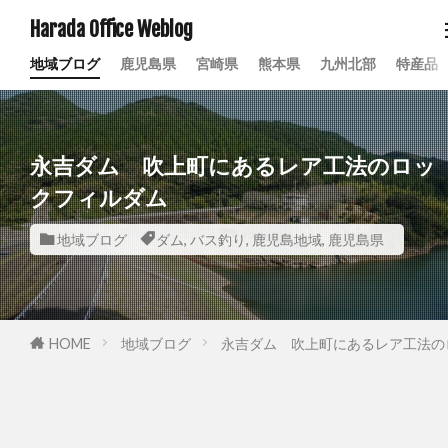
Harada Office Weblog
地域ブログ
鹿児島県
宮崎県
熊本県
九州北部
特産品
永吉ダム 吹上町にあるレア工法のロッ
クフィルダム
地域ブログ
ダム
,
バス釣り
,
鹿児島地域
,
鹿児島県
HOME
地域ブログ
永吉ダム 吹上町にあるレア工法の