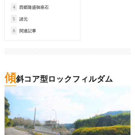
4
西郷隆盛御座石
5
諸元
6
関連記事
傾
斜コア型ロックフィルダム