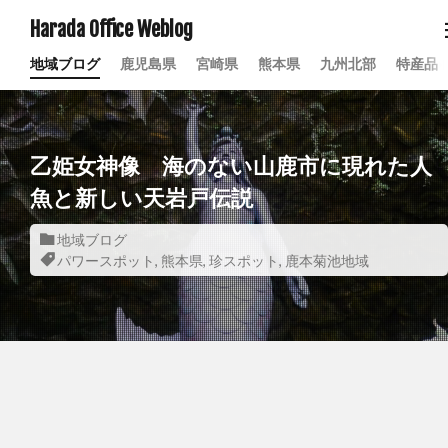
Harada Office Weblog
地域ブログ
鹿児島県
宮崎県
熊本県
九州北部
特産品
乙姫女神像 海のない山鹿市に現れた人
魚と新しい天岩戸伝説
地域ブログ
パワースポット
,
熊本県
,
珍スポット
,
鹿本菊池地域