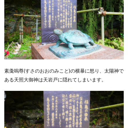
素戔嗚尊(すさのおおのみこと)の横暴に怒り、太陽神で
ある天照大御神は天岩戸に隠れてしまいます。