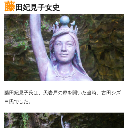
藤
田妃見子女史
藤田妃見子氏は、天岩戸の扉を開いた当時、古田シズ
ヨ氏でした。