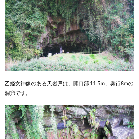
乙姫女神像のある天岩戸は、開口部 11.5m、奥行8mの
洞窟です。