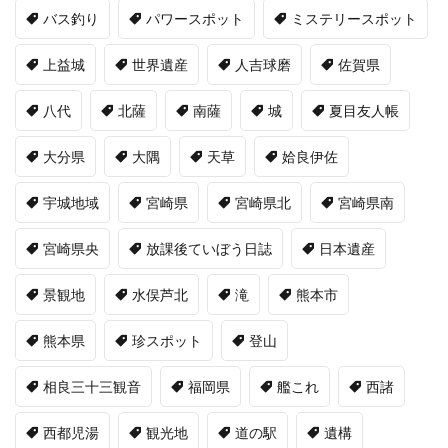
バス釣り
パワースポット
ミステリースポット
上益城
世界遺産
人吉球磨
佐賀県
八代
北薩
南薩
城
夏目友人帳
大分県
大隅
天草
姶良伊佐
宇城地域
宮崎県
宮崎県北
宮崎県南
宮崎県央
放課後ていぼう日誌
日本遺産
景観地
水俣芦北
滝
熊本市
熊本県
珍スポット
登山
相良三十三観音
福岡県
艦これ
西諸
西都児湯
観光地
道の駅
遺構