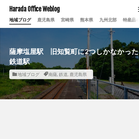
Harada Office Weblog
地域ブログ
鹿児島県
宮崎県
熊本県
九州北部
特産品
薩摩塩屋駅 旧知覧町に2つしかなかった
鉄道駅
地域ブログ
南薩
,
鉄道
,
鹿児島県