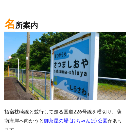
名
所案内
指宿枕崎線と並行して走る国道226号線を横切り、薩
南海岸へ向かうと
御茶屋の場 (おちゃんば) 公園
があり
ます。