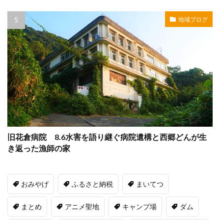
地域ブログ
旧花倉病院 8.6水害を語り継ぐ病院遺構と西郷どんが生
き返った漁師の家
おみやげ
ふるさと納税
まいてつ
まとめ
アニメ聖地
キャンプ場
ダム