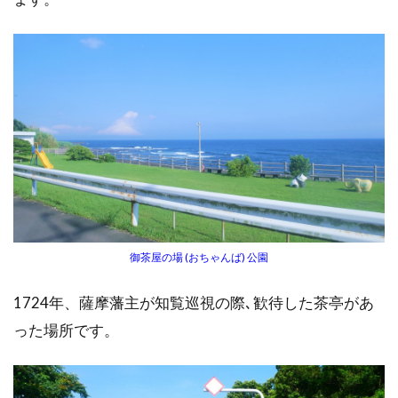
御茶屋の場 (おちゃんば) 公園
1724年、薩摩藩主が知覧巡視の際､歓待した茶亭があ
った場所です。