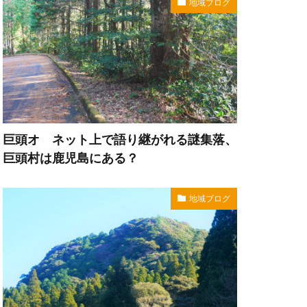
地域ブログ
巨頭オ ネット上で語り継がれる謎集落、
巨頭村は鹿児島にある？
地域ブログ