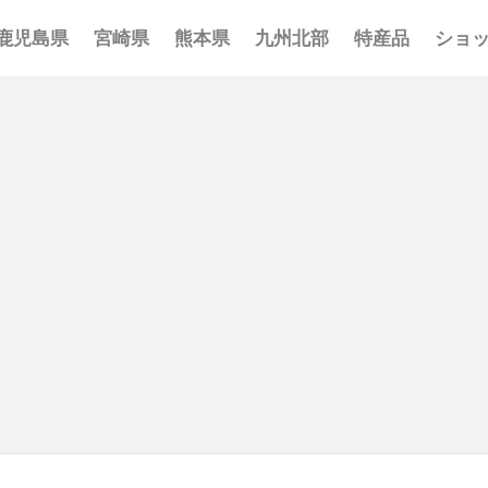
鹿児島県
宮崎県
熊本県
九州北部
特産品
ショ
事 まとめ
ポット まとめ
とめ
 まとめ
 まとめ
まとめ
一覧
覧
覧