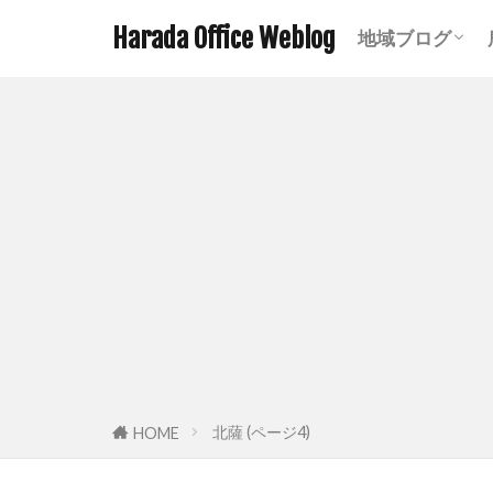
Harada Office Weblog
地域ブログ
アニメ聖地記
ミステリース
珍スポット ま
遺構探訪記事
鉄道関連記事
ダムの記事 
鹿児島の神社
宮崎の神社一
熊本の神社一
北薩 (ページ4)
HOME