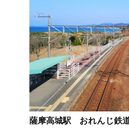
薩摩高城駅 おれんじ鉄