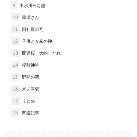
9
出水川石灯籠
10
羅漢さん
11
旧社殿の瓦
12
子供と安産の神
13
開運桜 大蛇しだれ
14
稲荷神社
15
野間の関
16
米ノ津駅
17
まとめ
18
関連記事