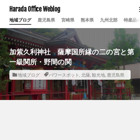
Harada Office Weblog
地域ブログ
鹿児島県
宮崎県
熊本県
九州北部
特産品
加紫久利神社 薩摩国所縁の二の宮と第
一級関所・野間の関
地域ブログ
パワースポット
,
北薩
,
観光地
,
鹿児島県