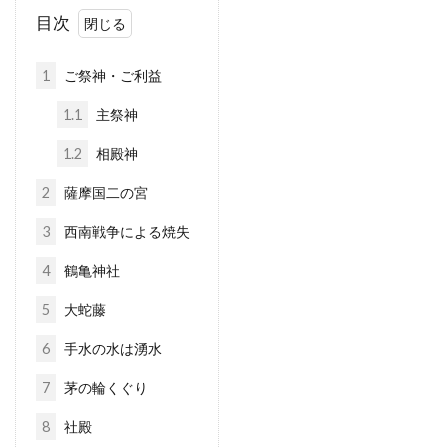
目次
1
ご祭神・ご利益
1.1
主祭神
1.2
相殿神
2
薩摩国二の宮
3
西南戦争による焼失
4
鶴亀神社
5
大蛇藤
6
手水の水は湧水
7
茅の輪くぐり
8
社殿