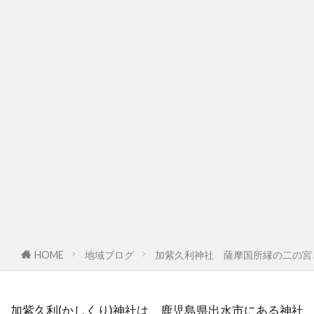
HOME
地域ブログ
加紫久利神社 薩摩国所縁の二の宮
加紫久利(かしくり)神社は、鹿児島県出水市にある神社