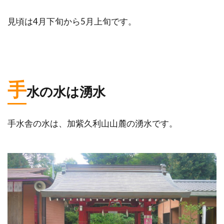
見頃は4月下旬から5月上旬です。
手
水の水は湧水
手水舎の水は、加紫久利山山麓の湧水です。