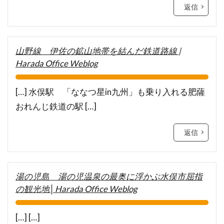
返信
山野線 伊佐の鉱山地帯を結んだ鉄道路線 |
Harada Office Weblog
[…] 水俣駅 「ななつ星in九州」も乗り入れる肥薩
おれんじ鉄道の駅 […]
返信
湯の児島 湯の児温泉の最奥に浮かぶ水俣市屈指
の観光地│Harada Office Weblog
[…] […]