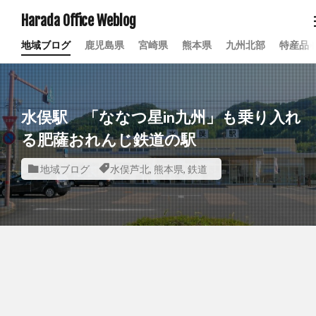
Harada Office Weblog
地域ブログ
鹿児島県
宮崎県
熊本県
九州北部
特産品
水俣駅 「ななつ星in九州」も乗り入れ
る肥薩おれんじ鉄道の駅
地域ブログ
水俣芦北
,
熊本県
,
鉄道