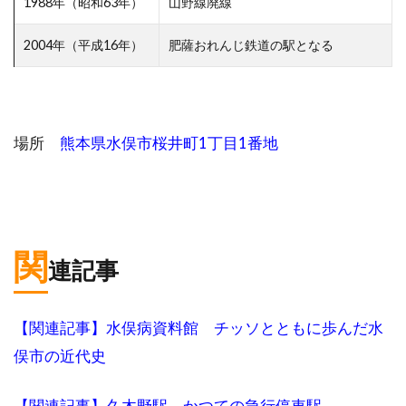
1988年（昭和63年）
山野線廃線
2004年（平成16年）
肥薩おれんじ鉄道の駅となる
場所
熊本県水俣市桜井町1丁目1番地
関
連記事
【関連記事】水俣病資料館 チッソとともに歩んだ水
俣市の近代史
【関連記事】久木野駅 かつての急行停車駅