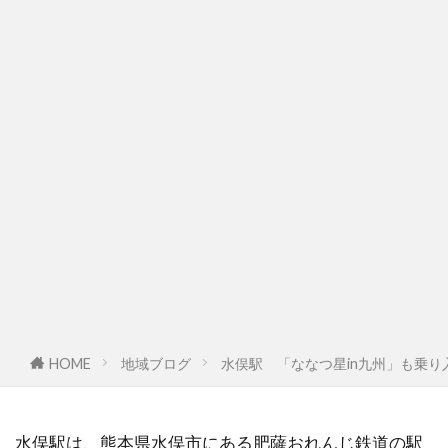
HOME
地域ブログ
水俣駅 「ななつ星in九州」も乗
水俣駅は、熊本県水俣市にある肥薩おれんじ鉄道の駅