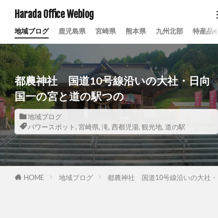
Harada Office Weblog
地域ブログ
鹿児島県
宮崎県
熊本県
九州北部
特産品
都農神社 国道10号線沿いの大社・日向
国一の宮と道の駅つの
地域ブログ
パワースポット
,
宮崎県
,
滝
,
西都児湯
,
観光地
,
道の駅
HOME
地域ブログ
都農神社 国道10号線沿いの大社