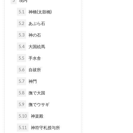
5
境内
5.1
神橋(太鼓橋)
5.2
あぶら石
5.3
神の石
5.4
大国絵馬
5.5
手水舎
5.6
自祓所
5.7
神門
5.8
撫で大国
5.9
撫でウサギ
5.10
神楽殿
5.11
神符守札授与所