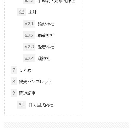
6.1.2
手摩乳・足摩乳神社
6.2
末社
6.2.1
熊野神社
6.2.2
稲荷神社
6.2.3
愛宕神社
6.2.4
瀧神社
7
まとめ
8
観光パンフレット
9
関連記事
9.1
日向国式内社