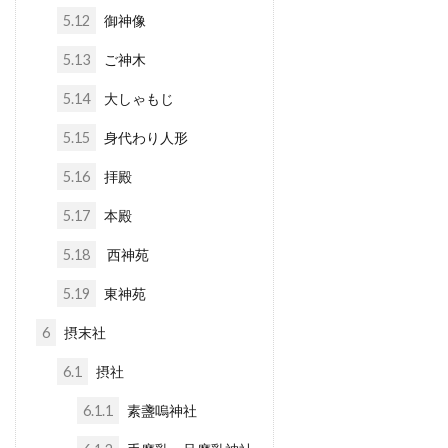
5.12
御神像
5.13
ご神木
5.14
大しゃもじ
5.15
身代わり人形
5.16
拝殿
5.17
本殿
5.18
西神苑
5.19
東神苑
6
摂末社
6.1
摂社
6.1.1
素盞嗚神社