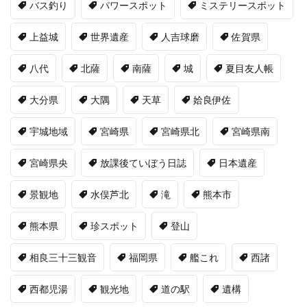
バス釣り
パワースポット
ミステリースポット
上益城
世界遺産
人吉球磨
佐賀県
八代
北薩
南薩
城
夏目友人帳
大分県
大隅
天草
姶良伊佐
宇城地域
宮崎県
宮崎県北
宮崎県南
宮崎県央
放課後ていぼう日誌
日本遺産
景観地
水俣芦北
滝
熊本市
熊本県
珍スポット
登山
相良三十三観音
福岡県
艦これ
西諸
西都児湯
観光地
道の駅
遺構