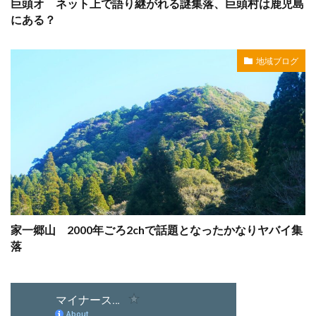
巨頭オ ネット上で語り継がれる謎集落、巨頭村は鹿児島
にある？
地域ブログ
家一郷山 2000年ごろ2chで話題となったかなりヤバイ集
落