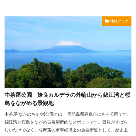
地域ブログ
中茶屋公園 姶良カルデラの外輪山から錦江湾と桜
島をながめる景観地
中茶屋(なかのちゃや)公園とは、 鹿児島県霧島市にある公園です。
錦江湾と桜島をながめる展望所的なスポットです。景観がすばら
しいだけでなく、薩摩藩の軍事経済上の重要街道として、歴史上