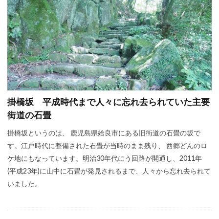
掛橋坂 平成時代まで人々に忘れ去られていた主要
街道の石畳
掛橋坂というのは、 鹿児島県姶良市にある旧街道の石畳の坂で
す。江戸時代に整備された石畳が当時のまま残り、 西郷どんのロ
ケ地にもなっています。明治30年代にう回路が開通し、2011年
(平成23年)に山中に石畳が発見されるまで、人々から忘れ去られて
いました。