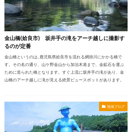
金山橋(姶良市) 坂井手の滝をアーチ越しに撮影す
るのが定番
金山橋というのは､鹿児島県姶良市を流れる網掛川にかかる橋で
す。その名の通り、山ケ野金山から加治木港まで、金鉱石を運ぶ
ために造られた橋となります。すぐ上流に坂井手の滝があり、金
山橋のアーチ越しに滝が見える絶景ビュースポットがあります。
地域ブログ