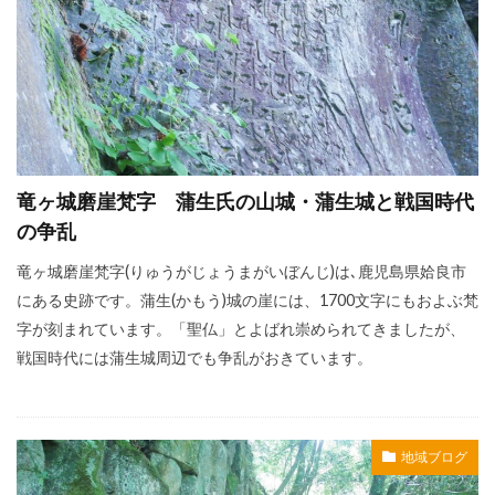
竜ヶ城磨崖梵字 蒲生氏の山城・蒲生城と戦国時代
の争乱
竜ヶ城磨崖梵字(りゅうがじょうまがいぼんじ)は､鹿児島県姶良市
にある史跡です。蒲生(かもう)城の崖には、1700文字にもおよぶ梵
字が刻まれています。「聖仏」とよばれ崇められてきましたが、
戦国時代には蒲生城周辺でも争乱がおきています。
地域ブログ