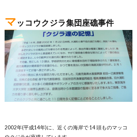
マ
ッコウクジラ集団座礁事件
2002年(平成14年)に、近くの海岸で 14 頭ものマッコ
ウクジラが座礁しています。