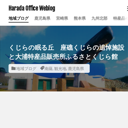
Harada Office Weblog
地域ブログ
鹿児島県
宮崎県
熊本県
九州北部
特産品
くじらの眠る丘 座礁くじらの追悼施設
と大浦特産品販売所ふるさとくじら館
地域ブログ
南薩
,
観光地
,
鹿児島県